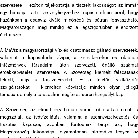
szervezete – ezúton tájékoztatja a tisztelt lakosságot az immár
egy hónapja tartó veszélyhelyzethez kapcsolódóan arról, hogy
hazánkban a csapvíz kiváló minőségű és bátran fogyasztható,
Magyarországon még mindig ez a legszigorúbban ellenőrzött
élelmiszer.
A MaVíz a magyarországi víz- és csatornaszolgáltató szervezetek,
valamint a kapcsolódó vízipar, a kereskedelmi és oktatási
intézmények társadalmi úton szervezett, önálló szakmai
érdekképviseleti szervezete. A Szövetség kiemelt feladatának
tekinti, hogy a tagszervezeteit – a felelős víziközmű-
szolgáltatókat – kiemelten képviselje minden olyan jellegű
témában, amely a társadalmi megítélés során hangsúlyt kap.
A Szövetség az elmúlt egy hónap során több alkalommal is
megszólalt az ivóvízellátás, valamint a szennyvízelvezetés és
tisztítás kapcsán, azonban fontosnak tartja azt, hogy
Magyarország lakossága folyamatosan informálva legyen az