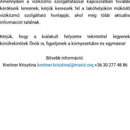
Amennyiben a víziközmű szolgáltatással kapcsolatban további
kérdéseik lennének, kérjük keressék fel a lakóhelyükön működő
víziközmű szolgáltató honlapját, ahol még több aktuális
információt találnak.
Kérjük, hogy a kialakult helyzetre tekintettel legyenek
körültekintőek Önök is, figyeljenek a környezetükre és egymásra!
Bővebb információ:
Kreitner Krisztina
kreitner.krisztina(@maviz.org
+36 30 277 48 86