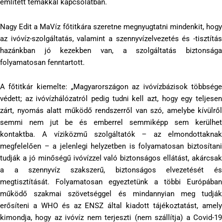
említett témákkal kapcsolatban.
Nagy Edit a MaVíz főtitkára szeretne megnyugtatni mindenkit, hogy
az ivóvíz-szolgáltatás, valamint a szennyvízelvezetés és -tisztítás
hazánkban jó kezekben van, a szolgáltatás biztonsága
folyamatosan fenntartott.
A főtitkár kiemelte: „Magyarországon az ivóvízbázisok többsége
védett; az ivóvízhálózatról pedig tudni kell azt, hogy egy teljesen
zárt, nyomás alatt működő rendszerről van szó, amelybe kívülről
semmi nem jut be és emberrel semmiképp sem kerülhet
kontaktba. A víziközmű szolgáltatók – az elmondottaknak
megfelelően – a jelenlegi helyzetben is folyamatosan biztosítani
tudják a jó minőségű ivóvízzel való biztonságos ellátást, akárcsak
a a szennyvíz szakszerű, biztonságos elvezetését és
megtisztítását. Folyamatosan egyeztetünk a többi Európában
működő szakmai szövetséggel és mindannyian meg tudják
erősíteni a WHO és az ENSZ által kiadott tájékoztatást, amely
kimondja, hogy az ivóvíz nem terjeszti (nem szállítja) a Covid-19