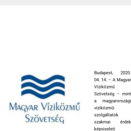
A Magyar Víziközmű Szövetség közleménye
2020-04-14
Budapest, 2020.
04. 14. – A Magyar
Víziközmű
Szövetség – mint
a magyarországi
víziközmű-
szolgáltatók
szakmai érdek
képviseleti