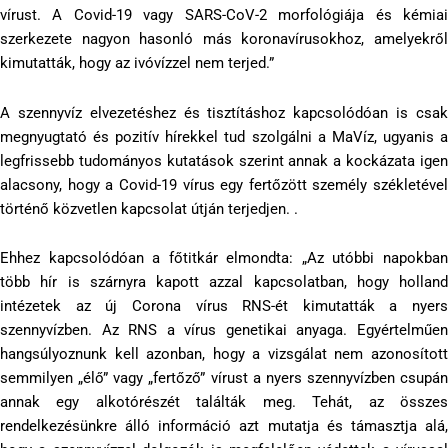
vírust. A Covid-19 vagy SARS-CoV-2 morfológiája és kémiai
szerkezete nagyon hasonló más koronavírusokhoz, amelyekről
kimutatták, hogy az ivóvízzel nem terjed.”
A szennyvíz elvezetéshez és tisztításhoz kapcsolódóan is csak
megnyugtató és pozitív hírekkel tud szolgálni a MaVíz, ugyanis a
legfrissebb tudományos kutatások szerint annak a kockázata igen
alacsony, hogy a Covid-19 vírus egy fertőzött személy székletével
történő közvetlen kapcsolat útján terjedjen. .
Ehhez kapcsolódóan a főtitkár elmondta: „Az utóbbi napokban
több hír is szárnyra kapott azzal kapcsolatban, hogy holland
intézetek az új Corona vírus RNS-ét kimutatták a nyers
szennyvízben. Az RNS a vírus genetikai anyaga. Egyértelműen
hangsúlyoznunk kell azonban, hogy a vizsgálat nem azonosított
semmilyen „élő” vagy „fertőző” vírust a nyers szennyvízben csupán
annak egy alkotórészét találták meg. Tehát, az összes
rendelkezésünkre álló információ azt mutatja és támasztja alá,