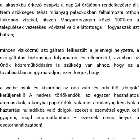
a lakásokba érkező csapvíz a nap 24 órájában rendelkezésre áll.
Nem szükséges tehát műanyag palackokban felhalmozni otthon
flakonos vizeket, hiszen Magyarországon közel 100%-os a
települések vezetékes ivóvízzel való ellátottsága – fogyasszák azt
bátran;
minden víziközmű szolgáltató felkészült a jelenlegi helyzetre, a
szolgáltatás biztonsága folyamatos és ellenőrzött, azonban az
Önök közreműködésére is szükség van ahhoz, hogy ez a
továbbiakban is így maradjon, ezért kérjük, hogy
a wc-be csak és kizárólag az oda való és oda illő „dolgok”
kerüljenek!!! A nedves törlőkendők, az egyszer használatos
arcmaszkok, a konyhai papírtörlők, valamint a műanyag kesztyűk a
háztartási hulladékba való dolgok, ezeket a szeméttel együtt kell
gyűjteni, majd ártalmatlanítani – ezeknek nincs helyük a
csatornahálózatban!