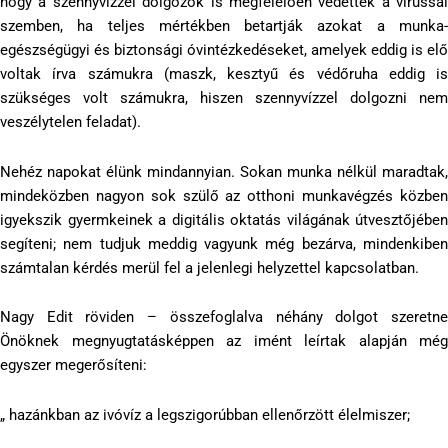
hogy a szennyvízzel dolgozók is megfelelően védettek a vírussal
szemben, ha teljes mértékben betartják azokat a munka-
egészségügyi és biztonsági óvintézkedéseket, amelyek eddig is elő
voltak írva számukra (maszk, kesztyű és védőruha eddig is
szükséges volt számukra, hiszen szennyvízzel dolgozni nem
veszélytelen feladat).
Nehéz napokat élünk mindannyian. Sokan munka nélkül maradtak,
mindeközben nagyon sok szülő az otthoni munkavégzés közben
igyekszik gyermkeinek a digitális oktatás világának útvesztőjében
segíteni; nem tudjuk meddig vagyunk még bezárva, mindenkiben
számtalan kérdés merül fel a jelenlegi helyzettel kapcsolatban.
Nagy Edit röviden – összefoglalva néhány dolgot szeretne
Önöknek megnyugtatásképpen az imént leírtak alapján még
egyszer megerősíteni:
„ hazánkban az ivóvíz a legszigorúbban ellenőrzött élelmiszer;